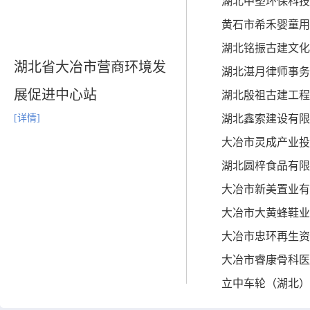
湖北中塑环保科技
黄石市希禾婴童用
湖北铭振古建文化
湖北省大冶市营商环境发
湖北湛月律师事务
展促进中心站
湖北殷祖古建工程
[详情]
湖北鑫索建设有限
大冶市灵成产业投
湖北圆梓食品有限
大冶市新美置业有
大冶市大黄蜂鞋业
大冶市忠环再生资
大冶市睿康骨科医
立中车轮（湖北）