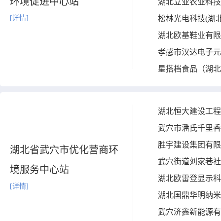
环境促进中心站
湖北立业农业科技
[详情]
松林光电科技(湖
湖北欧基鞋业有限
孝感市汉达电子元
星搭档食品（湖北
湖北恒大建设工程
武穴市潘氏千里香
胜宇建设集团有限
湖北省武穴市优化营商环
武穴街道刘家巷社
境服务中心站
湖北欧雷登显示科
[详情]
湖北国鼎华明纳米
武穴济鑫新能源有