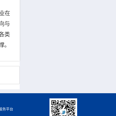
业在
向与
各类
撑。
服务平台