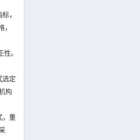
指标，
格，
正性。
式选定
机构
式，重
采