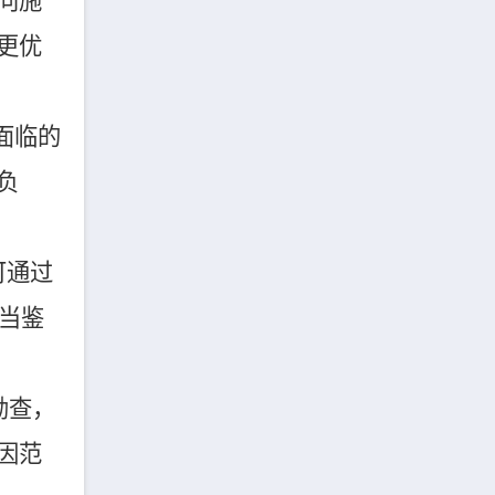
向施
更优
面临的
负
可通过
当鉴
勘查，
因范