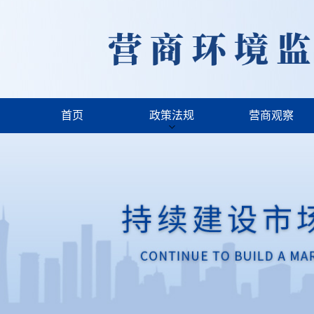
首页
政策法规
营商观察