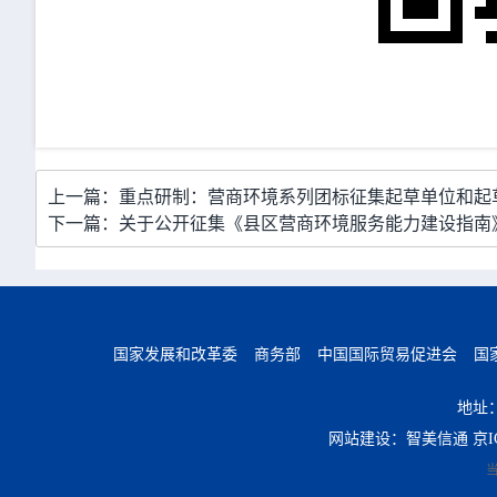
上一篇：重点研制：营商环境系列团标征集起草单位和起
下一篇：关于公开征集《县区营商环境服务能力建设指南
国家发展和改革委
商务部
中国国际贸易促进会
国
地址
网站建设：智美信通
京I