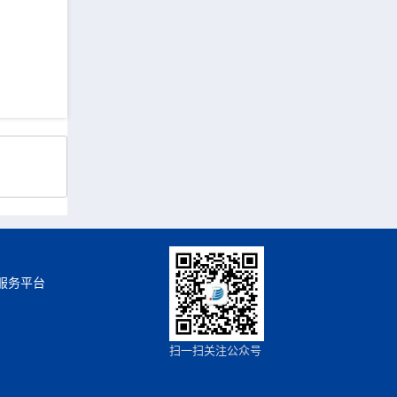
服务平台
扫一扫关注公众号