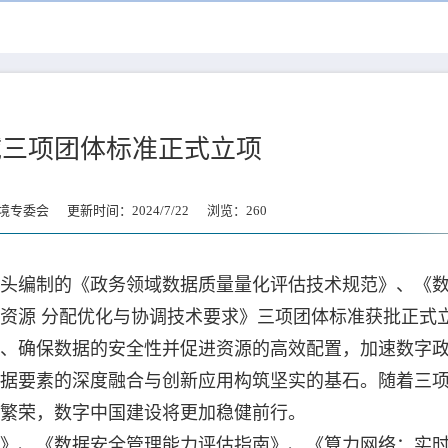
域三项团体标准正式立项
专委会 更新时间：2024/7/22 浏览：
260
头编制的《政务领域数据质量量化评估技术规范》、《
资源 分配优化与协调技术要求》三项团体标准获批正式
、确保数据的安全性并促进资源的高效配置，加速数字
据要素的深度融合与创新应用构筑坚实的基石。随着三
繁荣，数字中国建设将更加稳健前行。
》、《数据安全管理能力评估指南》、《算力网络：实