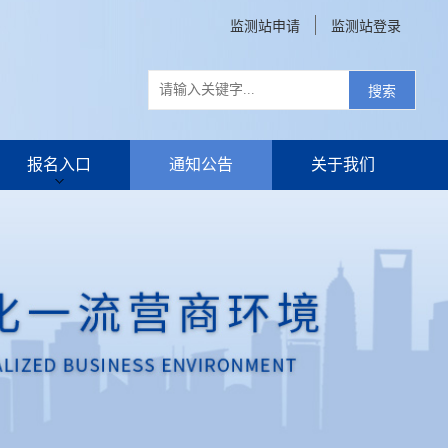
监测站申请
监测站登录
搜索
报名入口
通知公告
关于我们