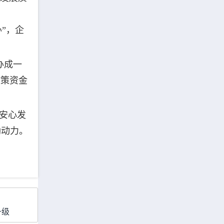
办”，企
办成一
政策资金
、安心发
劲动力。
升级