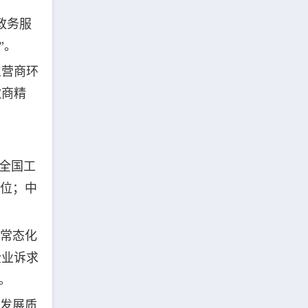
政务服
”。
立营商环
徽商精
。全国工
3位；中
；常态化
企业诉求
。
体发展质