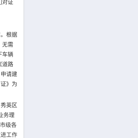
门对证
实。根据
，无需
下车辆
《道路
）申请建
可证》为
，秀英区
业务理
求市级各
改进工作