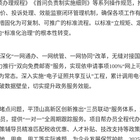
项办理规程》《首问负责制实施细则》等系列操作规范，
价、投诉处理、效能监察闭环管理机制，确保各项工作
举措固化为可复制、可推广的标准流程。以标准“立规矩、
向“标准化治理”的根本性转变。
深化“一网通办、一网统管、一网协同”改革，无缝对接
推行“双向免费邮寄”服务，实现依申请事项100%“网上可
成为常态。深入实施“电子证照共享互认”工程，累计调用电
打破数据壁垒，切实提升政务服务效能。
点堵点问题，平顶山高新区创新推出“三员联动”服务体系
员，提供“一对一”全周期跟踪服务。项目帮办员全程代
政策辅导员精准匹配税收优惠、人才补贴、技改支持等政
地、用电、用工等实际难题，为企业发展保驾护航。202