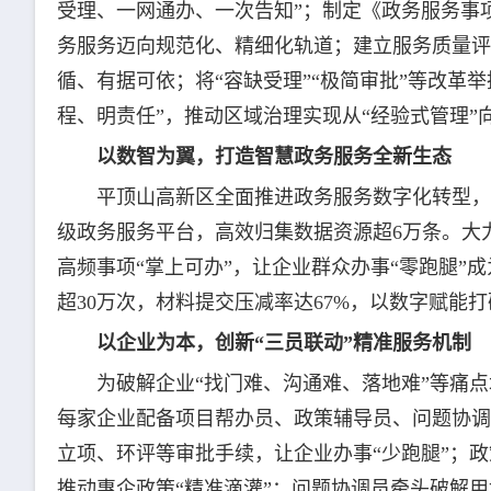
受理、一网通办、一次告知”；制定《政务服务事
务服务迈向规范化、精细化轨道；建立服务质量评
循、有据可依；将“容缺受理”“极简审批”等改革
程、明责任”，推动区域治理实现从“经验式管理”
以数智为翼，打造智慧政务服务全新生态
平顶山高新区全面推进政务服务数字化转型，
级政务服务平台，高效归集数据资源超6万条。大力
高频事项“掌上可办”，让企业群众办事“零跑腿”
超30万次，材料提交压减率达67%，以数字赋能
以企业为本，创新“三员联动”精准服务机制
为破解企业“找门难、沟通难、落地难”等痛
每家企业配备项目帮办员、政策辅导员、问题协调
立项、环评等审批手续，让企业办事“少跑腿”；
推动惠企政策“精准滴灌”；问题协调员牵头破解用