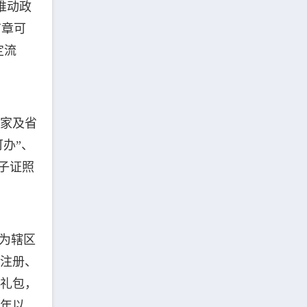
推动政
有章可
定流
国家及省
办”、
子证照
，为辖区
办注册、
策礼包，
5年以