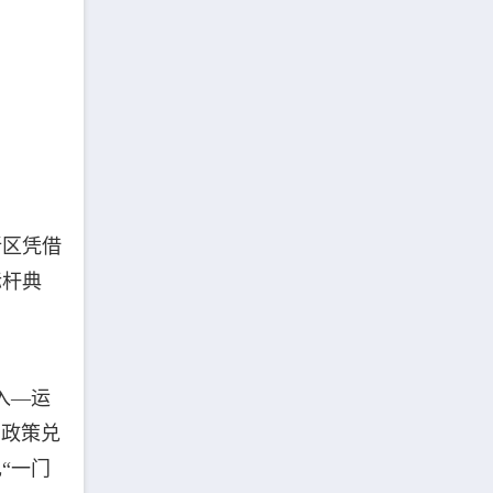
新区凭借
标杆典
入—运
、政策兑
“一门