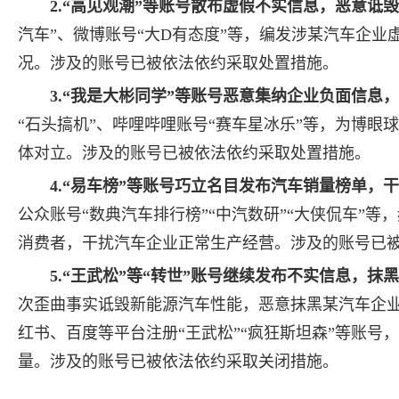
2.“高见观潮”等账号散布虚假不实信息，恶意诋
汽车”、微博账号“大D有态度”等，编发涉某汽车企
况。涉及的账号已被依法依约采取处置措施。
3.“我是大彬同学”等账号恶意集纳企业负面信息
“石头搞机”、哔哩哔哩账号“赛车星冰乐”等，为博
体对立。涉及的账号已被依法依约采取处置措施。
4.“易车榜”等账号巧立名目发布汽车销量榜单，
公众账号“数典汽车排行榜”“中汽数研”“大侠侃车”
消费者，干扰汽车企业正常生产经营。涉及的账号已
5.“王武松”等“转世”账号继续发布不实信息，抹
次歪曲事实诋毁新能源汽车性能，恶意抹黑某汽车企
红书、百度等平台注册“王武松”“疯狂斯坦森”等账
量。涉及的账号已被依法依约采取关闭措施。