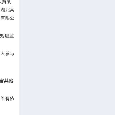
人黄某
、湖北某
贸有限公
于规避监
他人参与
损害其他
，唯有依