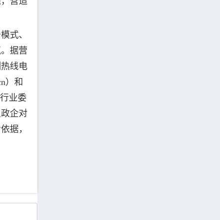
题，营造
务模式、
气。据营
测热线电
cn）和
业行业委
织政企对
考依据，