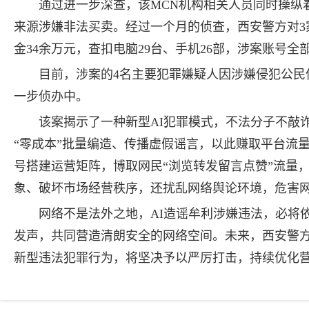
通过进一步深查，该MCN机构相关人员同时操纵着
来源涉嫌非法买卖。经过一个月的侦查，西安警方对3
金34余万元，查扣电脑29台、手机26部，涉案账号全
目前，涉案的4名主要犯罪嫌疑人因涉嫌侵犯公民
一步侦办中。
该案揭示了一种新型AI犯罪模式，不法分子不敲
“零成本”批量编造、传播虚假谣言，以此赚取平台流
号搭建运营矩阵，博取网民“浏览转发留言点赞”流量
象、破坏市场经营秩序，还扰乱网络舆论环境，危害
网络不是法外之地，AI造谣牟利涉嫌违法，必将
发声，共同营造清朗安全的网络空间。未来，西安警方
新型违法犯罪行为，将坚决予以严厉打击，持续优化