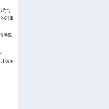
行为”，
谤的刑事
市场监
誉。
，并表示