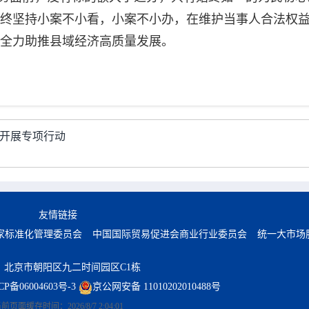
终坚持小案不小看，小案不小办，在维护当事人合法权
全力助推县域经济高质量发展。
城开展专项行动
友情链接
家标准化管理委员会
中国国际贸易促进会商业行业委员会
统一大市场
：北京市朝阳区九二时间园区C1栋
CP备06004603号-3
京公网安备 11010202010488号
当前页面缓存时间：
2026/8/7 2:04:01