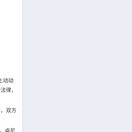
上动动
守法律，
诉，双方
心。卓尼